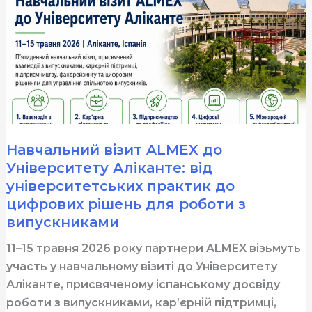
візит
ALMEX
до
Університету
Аліканте
Навчальний візит ALMEX до
Університету Аліканте: від
університетських практик до
цифрових рішень для роботи з
випускниками
11–15 травня 2026 року партнери ALMEX візьмуть
участь у навчальному візиті до Університету
Аліканте, присвяченому іспанському досвіду
роботи з випускниками, кар’єрній підтримці,