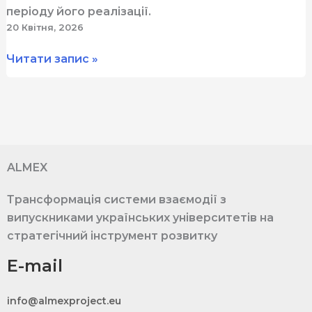
періоду його реалізації.
20 Квітня, 2026
Дисемінація
Читати запис »
в
ALMEX:
як
проєкт
поширюватиме
результати
ALMEX
та
Трансформація системи взаємодії з
залучатиме
випускниками українських університетів на
спільноту
стратегічний інструмент розвитку
E-mail
info@almexproject.eu