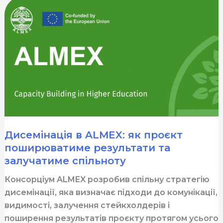
випускників
для
посилення
взаємодії
університетів
з
alumni-
спільнотою
Дисемінація в ALMEX: як проєкт
поширюватиме результати та
залучатиме спільноту
Консорціум ALMEX розробив спільну стратегію
дисемінації, яка визначає підходи до комунікації,
видимості, залучення стейкхолдерів і
поширення результатів проєкту протягом усього