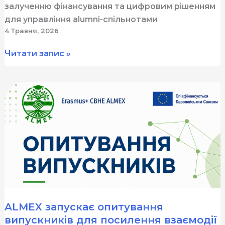
залученню фінансування та цифровим рішенням
для управління alumni-спільнотами
4 Травня, 2026
Навчальний
Читати запис »
візит
ALMEX
до
Університету
Аліканте:
від
університетських
практик
до
цифрових
рішень
ALMEX запускає опитування
для
випускників для посилення взаємодії
роботи