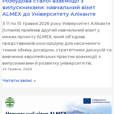
Розбудова сталої взаємодії з
роботи
випускниками: навчальний візит
з
ALMEX до Університету Аліканте
випускниками
З 11 по 15 травня 2026 року Університет Аліканте
(Іспанія) приймав другий навчальний візит у
межах проєкту ALMEX, який об’єднав
представників консорціуму для насиченого
тижня обміну досвідом, стратегічних дискусій та
вивчення європейських практик взаємодії з
випускниками й розвитку університетів.
22 Травня, 2026
Розбудова
Читати запис »
сталої
взаємодії
з
випускниками:
навчальний