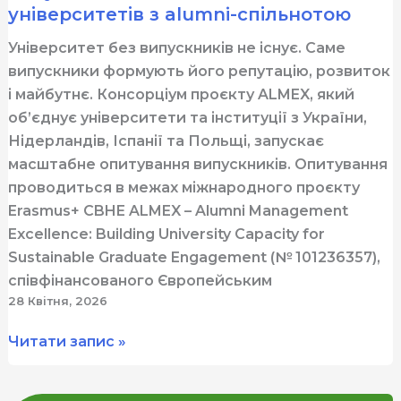
університетів з alumni-спільнотою
з
випускниками
Університет без випускників не існує. Саме
випускники формують його репутацію, розвиток
і майбутнє. Консорціум проєкту ALMEX, який
об’єднує університети та інституції з України,
Нідерландів, Іспанії та Польщі, запускає
масштабне опитування випускників. Опитування
проводиться в межах міжнародного проєкту
Erasmus+ CBHE ALMEX – Alumni Management
Excellence: Building University Capacity for
Sustainable Graduate Engagement (№ 101236357),
співфінансованого Європейським
28 Квітня, 2026
ALMEX
Читати запис »
запускає
опитування