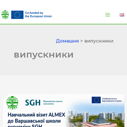
Перейти
до
вмісту
Домашня
випускники
випускники