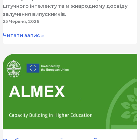
штучного інтелекту та міжнародному досвіду
залучення випускників.
25 Червня, 2026
Навчальний
Читати запис »
візит
ALMEX
до
Варшавської
школи
економіки:
стратегія,
цифрові
інструменти
та
міжнародний
досвід