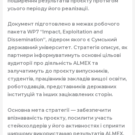
поширення результатів проєкту протягом
усього періоду його реалізації.
Документ підготовлено в межах робочого
пакета WP7 “Impact, Exploitation and
Dissemination”, лідером якого є Сумський
державний університет. Стратегія описує, як
партнери інформуватимуть основні цільові
аудиторії про діяльність ALMEX та
залучатимуть до проєкту випускників,
студентів, працівників закладів вищої освіти,
роботодавців, представників державних
інституцій та інших зацікавлених сторін.
Основна мета стратегії — забезпечити
впізнаваність проєкту, посилити участь
стейкхолдерів у його активностях і сприяти
ширшому використанню результатів ALMEX.