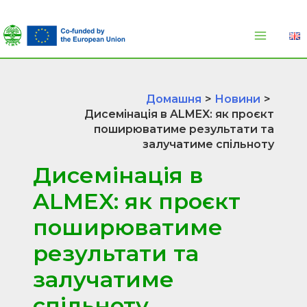
Перейти
до
вмісту
Домашня
Новини
Дисемінація в ALMEX: як проєкт
поширюватиме результати та
залучатиме спільноту
Дисемінація в
ALMEX: як проєкт
поширюватиме
результати та
залучатиме
спільноту