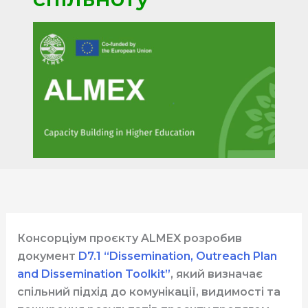
Консорціум проєкту ALMEX розробив
документ
D7.1 “Dissemination, Outreach Plan
and Dissemination Toolkit”
, який визначає
спільний підхід до комунікації, видимості та