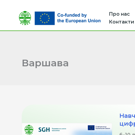
Перейти
до
Про нас
вмісту
Контакти
Варшава
Навч
цифр
6–10 