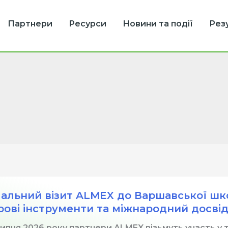
Партнери
Ресурси
Новини та події
Рез
альний візит ALMEX до Варшавської шко
ові інструменти та міжнародний досві
липня 2026 року партнери ALMEX візьмуть участь у 