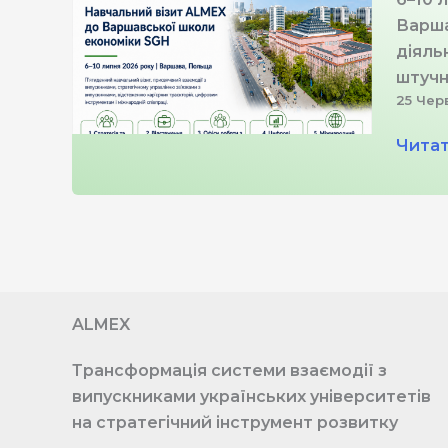
Варша
діяль
штучн
25 Чер
Навч
Читат
візит
ALME
до
Варша
школ
еконо
ALMEX
страте
цифро
Трансформація системи взаємодії з
інстр
випускниками українських університетів
та
на стратегічний інструмент розвитку
міжна