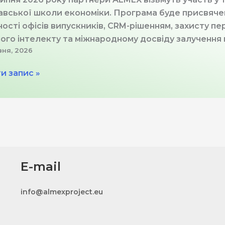
вської школи економіки. Програма буде присвячен
ності офісів випускників, CRM-рішенням, захисту 
ого інтелекту та міжнародному досвіду залучення 
вня, 2026
альний
и запис »
X
вської
и
міки:
E-mail
гія,
ві
ументи
info@almexproject.eu
родний