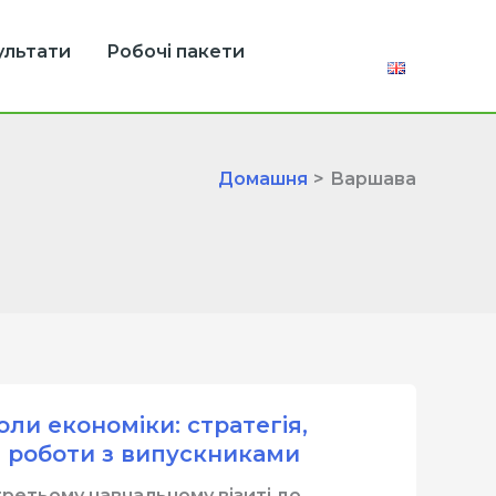
ультати
Робочі пакети
Домашня
Варшава
ли економіки: стратегія,
д роботи з випускниками
третьому навчальному візиті до