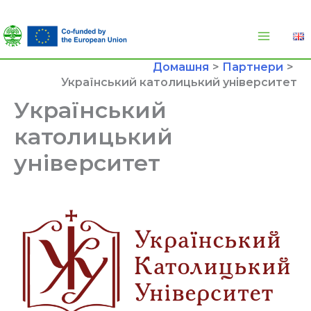
Перейти
до
вмісту
Домашня
Партнери
Український католицький університет
Український
католицький
університет